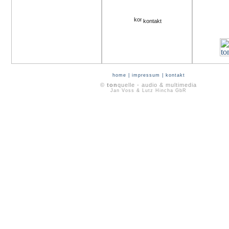
kontakt
home
|
impressum
|
kontakt
©
ton
quelle - audio & multimedia
Jan Voss & Lutz Hincha GbR