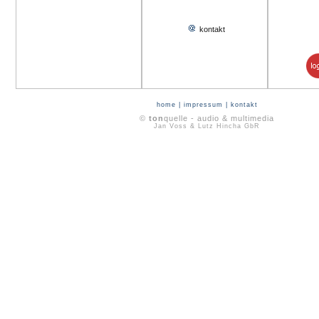
kontakt
home
|
impressum
|
kontakt
©
ton
quelle - audio & multimedia
Jan Voss & Lutz Hincha GbR