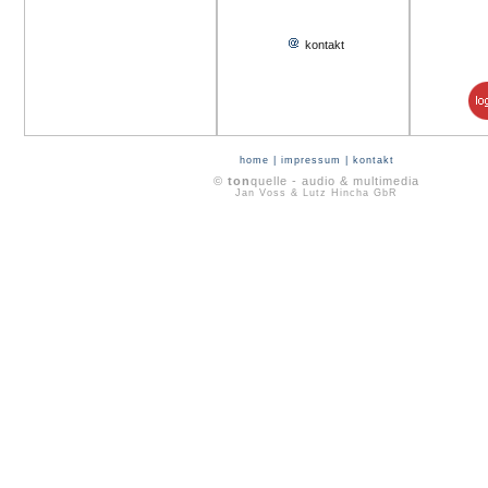
kontakt
home
|
impressum
|
kontakt
©
ton
quelle - audio & multimedia
Jan Voss & Lutz Hincha GbR