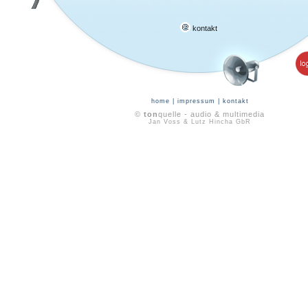
kontakt
home
|
impressum
|
kontakt
©
ton
quelle - audio & multimedia
Jan Voss & Lutz Hincha GbR