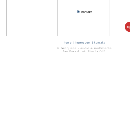
kontakt
home
|
impressum
|
kontakt
©
ton
quelle - audio & multimedia
Jan Voss & Lutz Hincha GbR