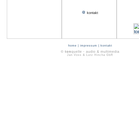
kontakt
home
|
impressum
|
kontakt
©
ton
quelle - audio & multimedia
Jan Voss & Lutz Hincha GbR