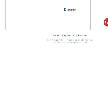
kontakt
home
|
impressum
|
kontakt
©
ton
quelle - audio & multimedia
Jan Voss & Lutz Hincha GbR