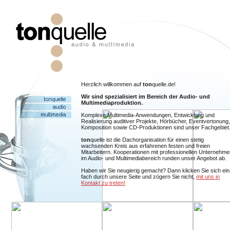
Herzlich willkommen auf
ton
quelle.de!
Wir sind spezialisiert im Bereich der Audio- und
Multimediaproduktion.
Komplexe Multimedia-Anwendungen, Entwicklung und
Realisierung auditiver Projekte, Hörbücher, Eventvertonung,
Komposition sowie CD-Produktionen sind unser Fachgebiet
ton
quelle ist die Dachorganisation für einen stetig
wachsenden Kreis aus erfahrenen festen und freien
Mitarbeitern. Kooperationen mit professionellen Unternehme
im Audio- und Multimediabereich runden unser Angebot ab.
Haben wir Sie neugierig gemacht? Dann klicken Sie sich ein
fach durch unsere Seite und zögern Sie nicht,
mit uns in
Kontakt zu treten!