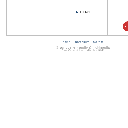
kontakt
home
|
impressum
|
kontakt
©
ton
quelle - audio & multimedia
Jan Voss & Lutz Hincha GbR