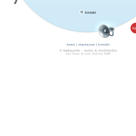
kontakt
home
|
impressum
|
kontakt
©
ton
quelle - audio & multimedia
Jan Voss & Lutz Hincha GbR