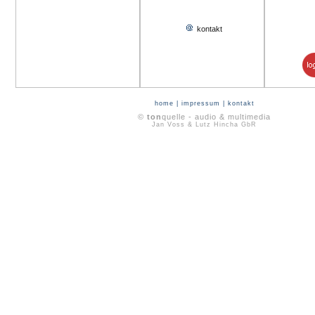
kontakt
home
|
impressum
|
kontakt
©
ton
quelle - audio & multimedia
Jan Voss & Lutz Hincha GbR