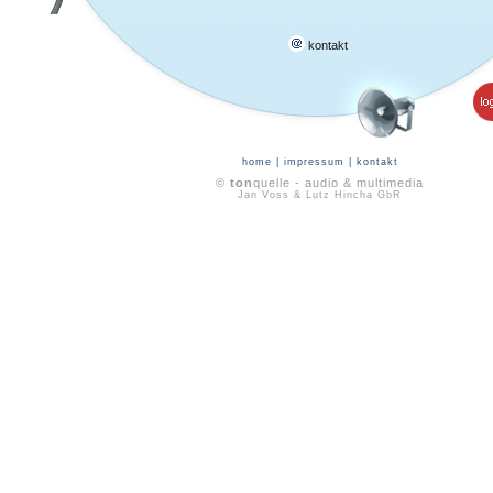
kontakt
home
|
impressum
|
kontakt
©
ton
quelle - audio & multimedia
Jan Voss & Lutz Hincha GbR