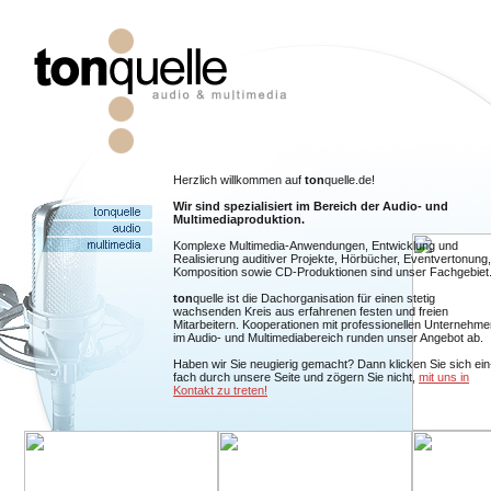
Herzlich willkommen auf
ton
quelle.de!
Wir sind spezialisiert im Bereich der Audio- und
Multimediaproduktion.
Komplexe Multimedia-Anwendungen, Entwicklung und
Realisierung auditiver Projekte, Hörbücher, Eventvertonung,
Komposition sowie CD-Produktionen sind unser Fachgebiet
ton
quelle ist die Dachorganisation für einen stetig
wachsenden Kreis aus erfahrenen festen und freien
Mitarbeitern. Kooperationen mit professionellen Unternehme
im Audio- und Multimediabereich runden unser Angebot ab.
Haben wir Sie neugierig gemacht? Dann klicken Sie sich ein
fach durch unsere Seite und zögern Sie nicht,
mit uns in
Kontakt zu treten!