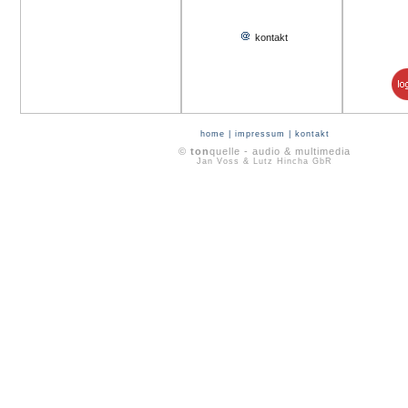
kontakt
home
|
impressum
|
kontakt
©
ton
quelle - audio & multimedia
Jan Voss & Lutz Hincha GbR