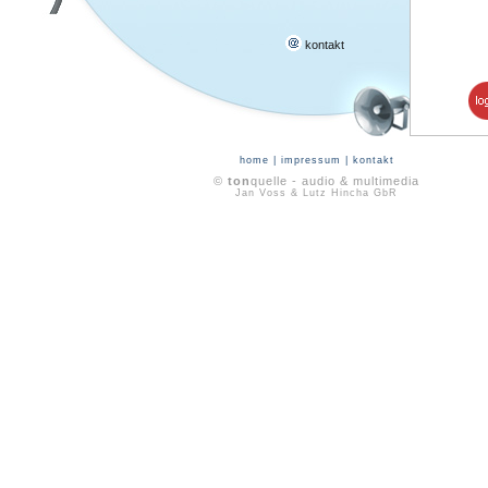
kontakt
home
|
impressum
|
kontakt
©
ton
quelle - audio & multimedia
Jan Voss & Lutz Hincha GbR