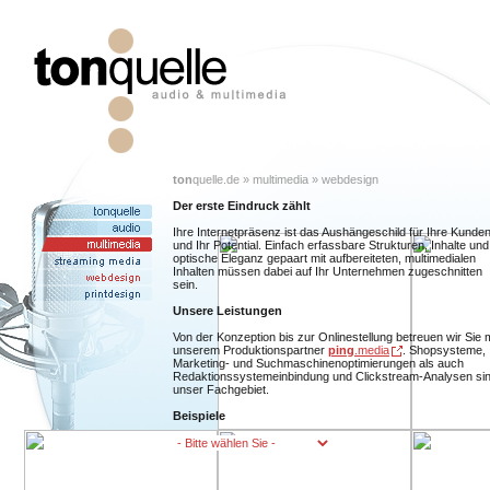
ton
quelle.de » multimedia » webdesign
Der erste Eindruck zählt
Ihre Internetpräsenz ist das Aushängeschild für Ihre Kunde
und Ihr Potential. Einfach erfassbare Strukturen, Inhalte und
optische Eleganz gepaart mit aufbereiteten, multimedialen
Inhalten müssen dabei auf Ihr Unternehmen zugeschnitten
sein.
Unsere Leistungen
Von der Konzeption bis zur Onlinestellung betreuen wir Sie m
unserem Produktionspartner
ping
.media
. Shopsysteme,
Marketing- und Suchmaschinenoptimierungen als auch
Redaktionssystemeinbindung und Clickstream-Analysen si
unser Fachgebiet.
Beispiele