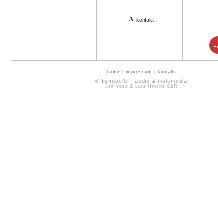
kontakt
home
|
impressum
|
kontakt
©
ton
quelle - audio & multimedia
Jan Voss & Lutz Hincha GbR