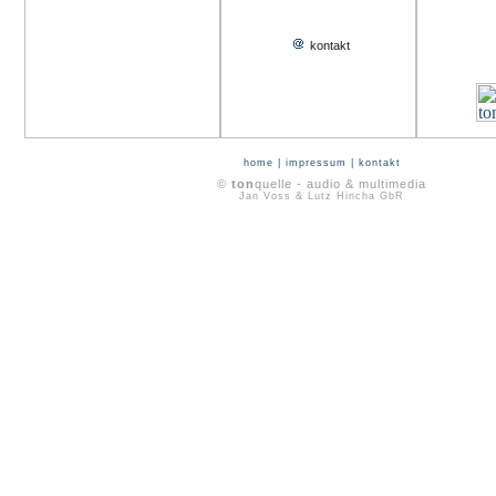
kontakt
home
|
impressum
|
kontakt
©
ton
quelle - audio & multimedia
Jan Voss & Lutz Hincha GbR