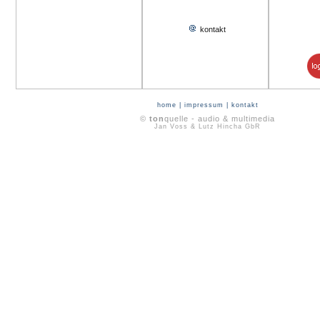
kontakt
home
|
impressum
|
kontakt
©
ton
quelle - audio & multimedia
Jan Voss & Lutz Hincha GbR