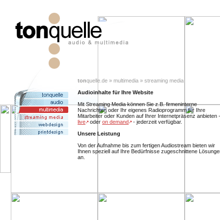
ton
quelle.de » multimedia » streaming media
Audioinhalte für Ihre Website
Mit Streaming Media können Sie z.B. firmeninterne
Nachrichten oder Ihr eigenes Radioprogramm für Ihre
Mitarbeiter oder Kunden auf Ihrer Internetpräsenz anbieten 
live
oder
on demand
- jederzeit verfügbar.
Unsere Leistung
Von der Aufnahme bis zum fertigen Audiostream bieten wir
Ihnen speziell auf Ihre Bedürfnisse zugeschnittene Lösunge
an.