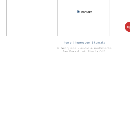
kontakt
home
|
impressum
|
kontakt
©
ton
quelle - audio & multimedia
Jan Voss & Lutz Hincha GbR