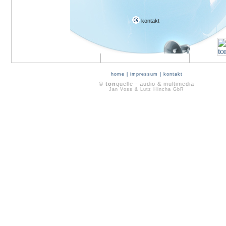
kontakt
home
|
impressum
|
kontakt
©
ton
quelle - audio & multimedia
Jan Voss & Lutz Hincha GbR