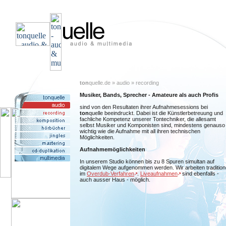
ton
quelle.de » audio » recording
Musiker, Bands, Sprecher - Amateure als auch Profis
sind von den Resultaten ihrer Aufnahmesessions bei
ton
quelle beeindruckt. Dabei ist die Künstlerbetreuung und
fachliche Kompetenz unserer Tontechniker, die allesamt
selbst Musiker und Komponisten sind, mindestens genauso
wichtig wie die Aufnahme mit all ihren technischen
Möglichkeiten.
Aufnahmemöglichkeiten
In unserem Studio können bis zu 8 Spuren simultan auf
digitalem Wege aufgenommen werden. Wir arbeiten traditione
im
Overdub-Verfahren
.
Liveaufnahmen
sind ebenfalls -
auch ausser Haus - möglich.