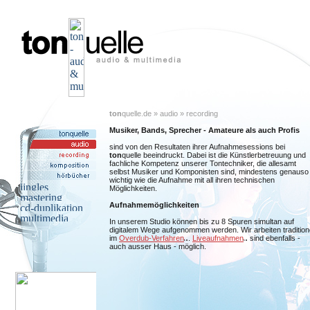
ton
quelle.de » audio » recording
Musiker, Bands, Sprecher - Amateure als auch Profis
sind von den Resultaten ihrer Aufnahmesessions bei
ton
quelle beeindruckt. Dabei ist die Künstlerbetreuung und
fachliche Kompetenz unserer Tontechniker, die allesamt
selbst Musiker und Komponisten sind, mindestens genauso
wichtig wie die Aufnahme mit all ihren technischen
Möglichkeiten.
Aufnahmemöglichkeiten
In unserem Studio können bis zu 8 Spuren simultan auf
digitalem Wege aufgenommen werden. Wir arbeiten traditione
im
Overdub-Verfahren
.
Liveaufnahmen
sind ebenfalls -
auch ausser Haus - möglich.