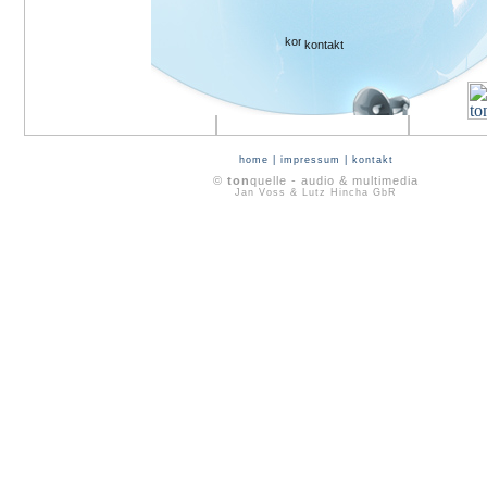
kontakt
home
|
impressum
|
kontakt
©
ton
quelle - audio & multimedia
Jan Voss & Lutz Hincha GbR