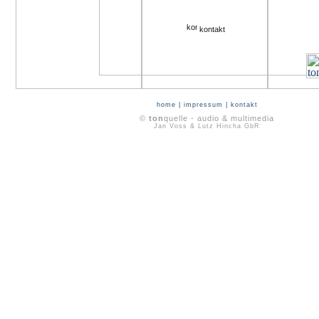
kontakt
home
|
impressum
|
kontakt
©
ton
quelle - audio & multimedia
Jan Voss & Lutz Hincha GbR