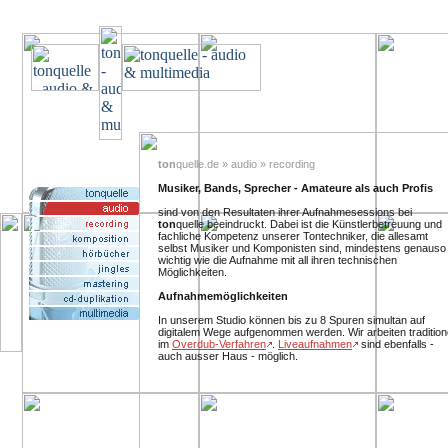
ton
quelle.de » audio » recording
Musiker, Bands, Sprecher - Amateure als auch Profis
sind von den Resultaten ihrer Aufnahmesessions bei
ton
quelle beeindruckt. Dabei ist die Künstlerbetreuung und
fachliche Kompetenz unserer Tontechniker, die allesamt
selbst Musiker und Komponisten sind, mindestens genauso
wichtig wie die Aufnahme mit all ihren technischen
Möglichkeiten.
Aufnahmemöglichkeiten
In unserem Studio können bis zu 8 Spuren simultan auf
digitalem Wege aufgenommen werden. Wir arbeiten traditione
im
Overdub-Verfahren
.
Liveaufnahmen
sind ebenfalls -
auch ausser Haus - möglich.