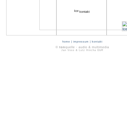
kontakt
home
|
impressum
|
kontakt
©
ton
quelle - audio & multimedia
Jan Voss & Lutz Hincha GbR