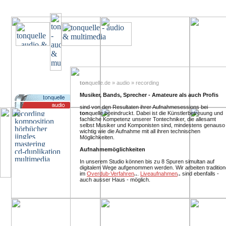
ton
quelle.de » audio » recording
Musiker, Bands, Sprecher - Amateure als auch Profis
sind von den Resultaten ihrer Aufnahmesessions bei
ton
quelle beeindruckt. Dabei ist die Künstlerbetreuung und
fachliche Kompetenz unserer Tontechniker, die allesamt
selbst Musiker und Komponisten sind, mindestens genauso
wichtig wie die Aufnahme mit all ihren technischen
Möglichkeiten.
Aufnahmemöglichkeiten
In unserem Studio können bis zu 8 Spuren simultan auf
digitalem Wege aufgenommen werden. Wir arbeiten traditione
im
Overdub-Verfahren
.
Liveaufnahmen
sind ebenfalls -
auch ausser Haus - möglich.