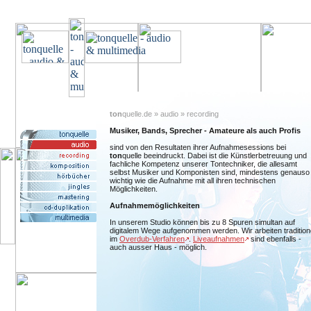
ton
quelle.de » audio » recording
Musiker, Bands, Sprecher - Amateure als auch Profis
sind von den Resultaten ihrer Aufnahmesessions bei
ton
quelle beeindruckt. Dabei ist die Künstlerbetreuung und
fachliche Kompetenz unserer Tontechniker, die allesamt
selbst Musiker und Komponisten sind, mindestens genauso
wichtig wie die Aufnahme mit all ihren technischen
Möglichkeiten.
Aufnahmemöglichkeiten
In unserem Studio können bis zu 8 Spuren simultan auf
digitalem Wege aufgenommen werden. Wir arbeiten traditione
im
Overdub-Verfahren
.
Liveaufnahmen
sind ebenfalls -
auch ausser Haus - möglich.