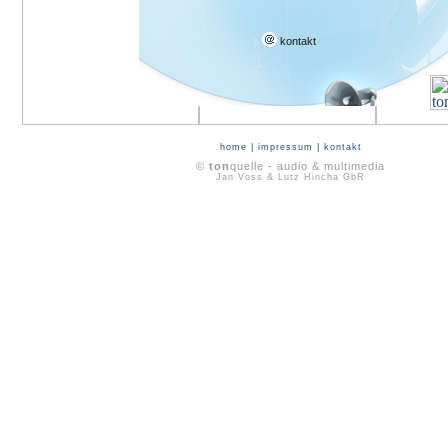
kontakt
home
|
impressum
|
kontakt
©
ton
quelle - audio & multimedia
Jan Voss & Lutz Hincha GbR