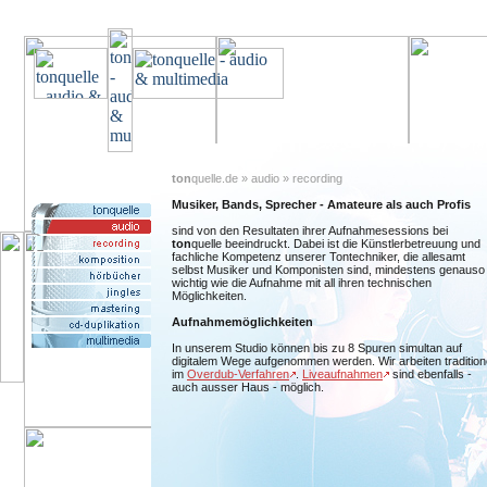
ton
quelle.de » audio » recording
Musiker, Bands, Sprecher - Amateure als auch Profis
sind von den Resultaten ihrer Aufnahmesessions bei
ton
quelle beeindruckt. Dabei ist die Künstlerbetreuung und
fachliche Kompetenz unserer Tontechniker, die allesamt
selbst Musiker und Komponisten sind, mindestens genauso
wichtig wie die Aufnahme mit all ihren technischen
Möglichkeiten.
Aufnahmemöglichkeiten
In unserem Studio können bis zu 8 Spuren simultan auf
digitalem Wege aufgenommen werden. Wir arbeiten traditione
im
Overdub-Verfahren
.
Liveaufnahmen
sind ebenfalls -
auch ausser Haus - möglich.