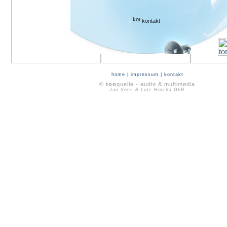
kontakt
home
|
impressum
|
kontakt
©
ton
quelle - audio & multimedia
Jan Voss & Lutz Hincha GbR