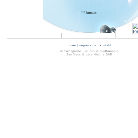
kontakt
home
|
impressum
|
kontakt
©
ton
quelle - audio & multimedia
Jan Voss & Lutz Hincha GbR