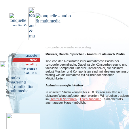
ton
quelle.de » audio » recording
Musiker, Bands, Sprecher - Amateure als auch Profis
sind von den Resultaten ihrer Aufnahmesessions bei
ton
quelle beeindruckt. Dabei ist die Künstlerbetreuung und
fachliche Kompetenz unserer Tontechniker, die allesamt
selbst Musiker und Komponisten sind, mindestens genauso
wichtig wie die Aufnahme mit all ihren technischen
Möglichkeiten.
Aufnahmemöglichkeiten
In unserem Studio können bis zu 8 Spuren simultan auf
digitalem Wege aufgenommen werden. Wir arbeiten traditione
im
Overdub-Verfahren
.
Liveaufnahmen
sind ebenfalls -
auch ausser Haus - möglich.