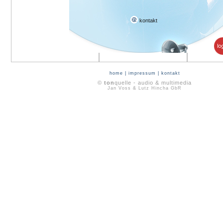
kontakt
home
|
impressum
|
kontakt
©
ton
quelle - audio & multimedia
Jan Voss & Lutz Hincha GbR