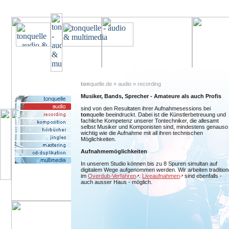
ton
quelle.de » audio » recording
Musiker, Bands, Sprecher - Amateure als auch Profis
sind von den Resultaten ihrer Aufnahmesessions bei
ton
quelle beeindruckt. Dabei ist die Künstlerbetreuung und
fachliche Kompetenz unserer Tontechniker, die allesamt
selbst Musiker und Komponisten sind, mindestens genauso
wichtig wie die Aufnahme mit all ihren technischen
Möglichkeiten.
Aufnahmemöglichkeiten
In unserem Studio können bis zu 8 Spuren simultan auf
digitalem Wege aufgenommen werden. Wir arbeiten traditione
im
Overdub-Verfahren
.
Liveaufnahmen
sind ebenfalls -
auch ausser Haus - möglich.