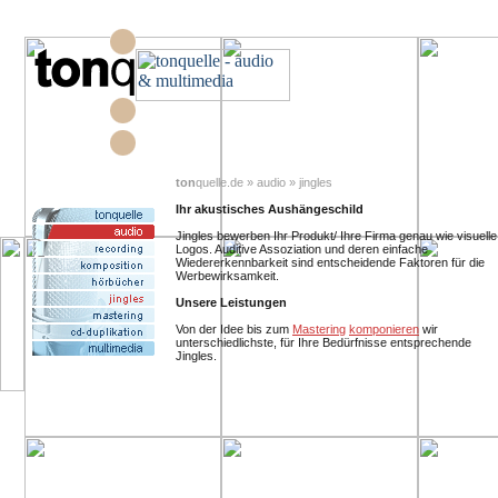
ton
quelle.de » audio » jingles
Ihr akustisches Aushängeschild
Jingles bewerben Ihr Produkt/ Ihre Firma genau wie visuelle
Logos. Auditive Assoziation und deren einfache
Wiedererkennbarkeit sind entscheidende Faktoren für die
Werbewirksamkeit.
Unsere Leistungen
Von der Idee bis zum
Mastering
komponieren
wir
unterschiedlichste, für Ihre Bedürfnisse entsprechende
Jingles.