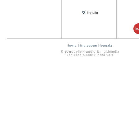
kontakt
home
|
impressum
|
kontakt
©
ton
quelle - audio & multimedia
Jan Voss & Lutz Hincha GbR