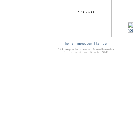
kontakt
home
|
impressum
|
kontakt
©
ton
quelle - audio & multimedia
Jan Voss & Lutz Hincha GbR