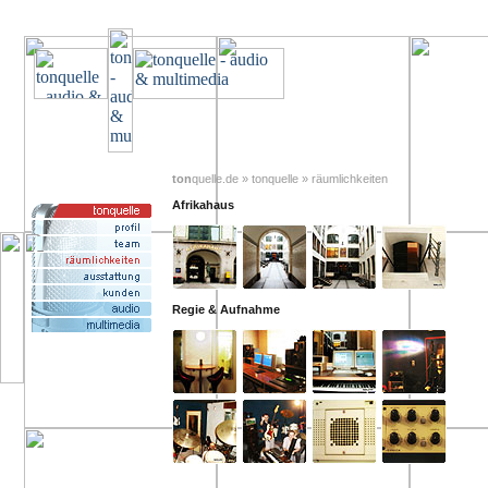
ton
quelle.de » tonquelle » räumlichkeiten
Afrikahaus
Regie & Aufnahme