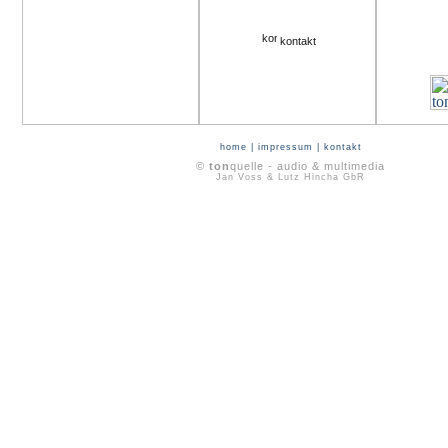
kontakt
home
|
impressum
|
kontakt
©
ton
quelle - audio & multimedia
Jan Voss & Lutz Hincha GbR