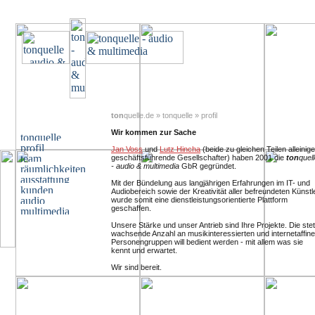
ton
quelle.de » tonquelle » profil
Wir kommen zur Sache
Jan Voss
und
Lutz Hincha
(beide zu gleichen Teilen alleinige
geschäftsführende Gesellschafter) haben 2001 die
ton
quel
- audio & multimedia
GbR gegründet.
Mit der Bündelung aus langjährigen Erfahrungen im IT- und
Audiobereich sowie der Kreativität aller befreundeten Künstl
wurde somit eine dienstleistungsorientierte Plattform
geschaffen.
Unsere Stärke und unser Antrieb sind Ihre Projekte. Die stet
wachsende Anzahl an musikinteressierten und internetaffin
Personengruppen will bedient werden - mit allem was sie
kennt und erwartet.
Wir sind bereit.