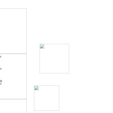
le
er
ig
en