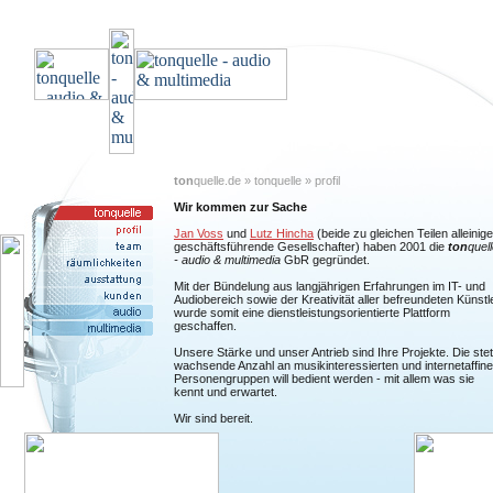
ton
quelle.de » tonquelle » profil
Wir kommen zur Sache
Jan Voss
und
Lutz Hincha
(beide zu gleichen Teilen alleinige
geschäftsführende Gesellschafter) haben 2001 die
ton
quel
- audio & multimedia
GbR gegründet.
Mit der Bündelung aus langjährigen Erfahrungen im IT- und
Audiobereich sowie der Kreativität aller befreundeten Künstl
wurde somit eine dienstleistungsorientierte Plattform
geschaffen.
Unsere Stärke und unser Antrieb sind Ihre Projekte. Die stet
wachsende Anzahl an musikinteressierten und internetaffin
Personengruppen will bedient werden - mit allem was sie
kennt und erwartet.
Wir sind bereit.