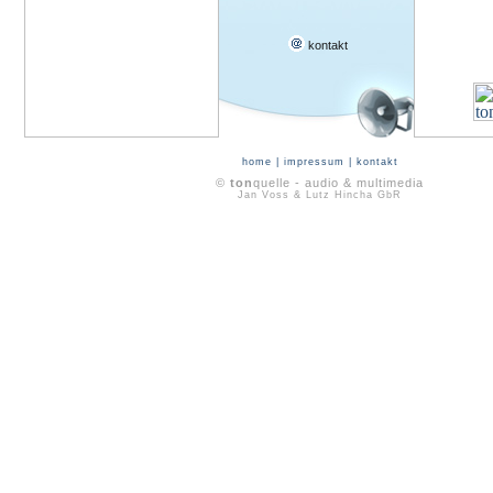
kontakt
home
|
impressum
|
kontakt
©
ton
quelle - audio & multimedia
Jan Voss & Lutz Hincha GbR