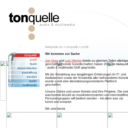
ton
quelle.de » tonquelle » profil
Wir kommen zur Sache
Jan Voss
und
Lutz Hincha
(beide zu gleichen Teilen alleinige
geschäftsführende Gesellschafter) haben 2001 die
ton
quel
- audio & multimedia
GbR gegründet.
Mit der Bündelung aus langjährigen Erfahrungen im IT- und
Audiobereich sowie der Kreativität aller befreundeten Künstl
wurde somit eine dienstleistungsorientierte Plattform
geschaffen.
Unsere Stärke und unser Antrieb sind Ihre Projekte. Die stet
wachsende Anzahl an musikinteressierten und internetaffin
Personengruppen will bedient werden - mit allem was sie
kennt und erwartet.
Wir sind bereit.