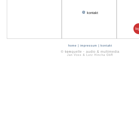
kontakt
home
|
impressum
|
kontakt
©
ton
quelle - audio & multimedia
Jan Voss & Lutz Hincha GbR