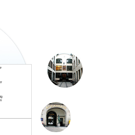
le
er
ig
en