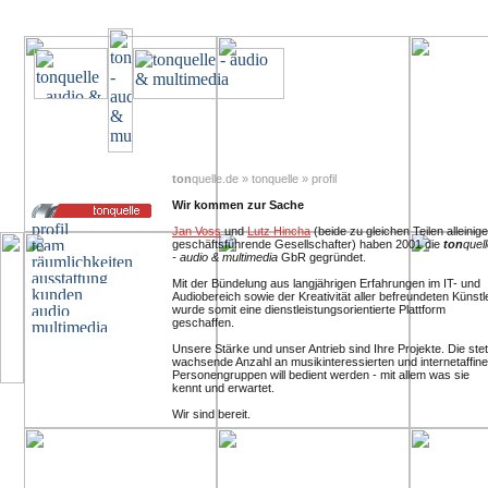
ton
quelle.de » tonquelle » profil
Wir kommen zur Sache
Jan Voss
und
Lutz Hincha
(beide zu gleichen Teilen alleinige
geschäftsführende Gesellschafter) haben 2001 die
ton
quel
- audio & multimedia
GbR gegründet.
Mit der Bündelung aus langjährigen Erfahrungen im IT- und
Audiobereich sowie der Kreativität aller befreundeten Künstl
wurde somit eine dienstleistungsorientierte Plattform
geschaffen.
Unsere Stärke und unser Antrieb sind Ihre Projekte. Die stet
wachsende Anzahl an musikinteressierten und internetaffin
Personengruppen will bedient werden - mit allem was sie
kennt und erwartet.
Wir sind bereit.