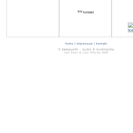
kontakt
home
|
impressum
|
kontakt
©
ton
quelle - audio & multimedia
Jan Voss & Lutz Hincha GbR