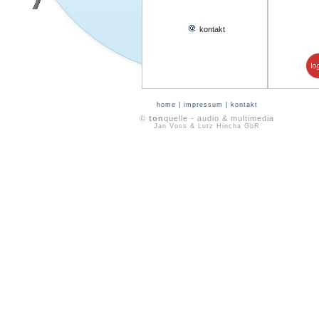
kontakt
home
|
impressum
|
kontakt
©
ton
quelle - audio & multimedia
Jan Voss & Lutz Hincha GbR