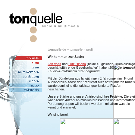
ton
quelle.de » tonquelle » profil
Wir kommen zur Sache
Jan Voss
und
Lutz Hincha
(beide zu gleichen Teilen alleinige
geschäftsführende Gesellschafter) haben 2001 die
ton
quel
- audio & multimedia
GbR gegründet.
Mit der Bündelung aus langjährigen Erfahrungen im IT- und
Audiobereich sowie der Kreativität aller befreundeten Künstl
wurde somit eine dienstleistungsorientierte Plattform
geschaffen.
Unsere Stärke und unser Antrieb sind Ihre Projekte. Die stet
wachsende Anzahl an musikinteressierten und internetaffin
Personengruppen will bedient werden - mit allem was sie
kennt und erwartet.
Wir sind bereit.