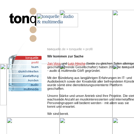
ton
quelle.de » tonquelle » profil
Wir kommen zur Sache
Jan Voss
und
Lutz Hincha
(beide zu gleichen Teilen alleinige
geschäftsführende Gesellschafter) haben 2001 die
ton
quel
- audio & multimedia
GbR gegründet.
Mit der Bündelung aus langjährigen Erfahrungen im IT- und
Audiobereich sowie der Kreativität aller befreundeten Künstl
wurde somit eine dienstleistungsorientierte Plattform
geschaffen.
Unsere Stärke und unser Antrieb sind Ihre Projekte. Die stet
wachsende Anzahl an musikinteressierten und internetaffin
Personengruppen will bedient werden - mit allem was sie
kennt und erwartet.
Wir sind bereit.