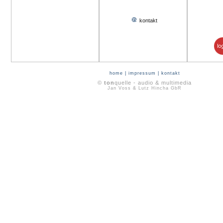
kontakt
home
|
impressum
|
kontakt
©
ton
quelle - audio & multimedia
Jan Voss & Lutz Hincha GbR