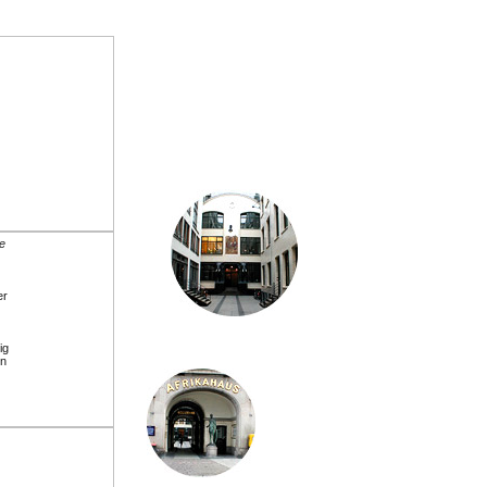
le
er
ig
en