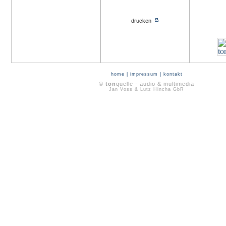
drucken
home
|
impressum
|
kontakt
©
ton
quelle - audio & multimedia
Jan Voss & Lutz Hincha GbR