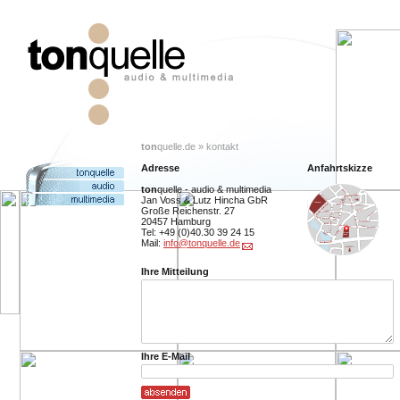
ton
quelle.de » kontakt
Adresse
Anfahrtskizze
ton
quelle - audio & multimedia
Jan Voss & Lutz Hincha GbR
Große Reichenstr. 27
20457 Hamburg
Tel: +49 (0)40.30 39 24 15
Mail:
info@tonquelle.de
Ihre Mitteilung
Ihre E-Mail