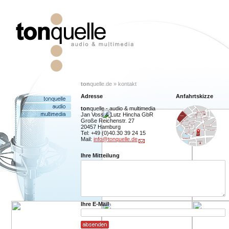
ton
quelle.de » kontakt
Adresse
Anfahrtskizze
ton
quelle - audio & multimedia
Jan Voss & Lutz Hincha GbR
Große Reichenstr. 27
20457 Hamburg
Tel: +49 (0)40.30 39 24 15
Mail:
info@tonquelle.de
Ihre Mitteilung
Ihre E-Mail