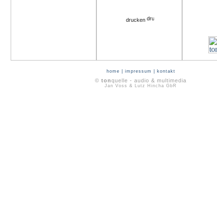
drucken
home
|
impressum
|
kontakt
©
ton
quelle - audio & multimedia
Jan Voss & Lutz Hincha GbR