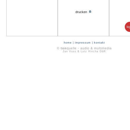
drucken
home
|
impressum
|
kontakt
©
ton
quelle - audio & multimedia
Jan Voss & Lutz Hincha GbR