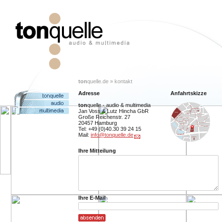
ton
quelle.de » kontakt
Adresse
Anfahrtskizze
ton
quelle - audio & multimedia
Jan Voss & Lutz Hincha GbR
Große Reichenstr. 27
20457 Hamburg
Tel: +49 (0)40.30 39 24 15
Mail:
info@tonquelle.de
Ihre Mitteilung
Ihre E-Mail