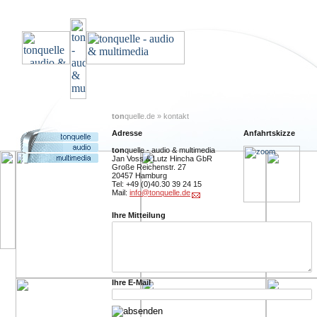
ton
quelle.de » kontakt
Adresse
Anfahrtskizze
ton
quelle - audio & multimedia
Jan Voss & Lutz Hincha GbR
Große Reichenstr. 27
20457 Hamburg
Tel: +49 (0)40.30 39 24 15
Mail:
info@tonquelle.de
Ihre Mitteilung
Ihre E-Mail