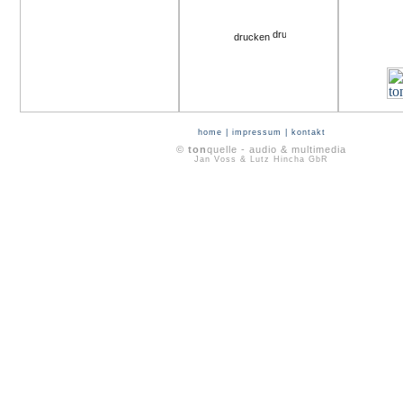
drucken
home
|
impressum
|
kontakt
©
ton
quelle - audio & multimedia
Jan Voss & Lutz Hincha GbR