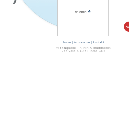
drucken
home
|
impressum
|
kontakt
©
ton
quelle - audio & multimedia
Jan Voss & Lutz Hincha GbR