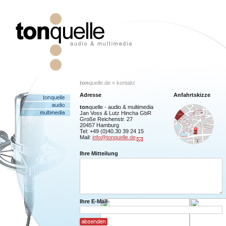
ton
quelle.de » kontakt
Adresse
Anfahrtskizze
ton
quelle - audio & multimedia
Jan Voss & Lutz Hincha GbR
Große Reichenstr. 27
20457 Hamburg
Tel: +49 (0)40.30 39 24 15
Mail:
info@tonquelle.de
Ihre Mitteilung
Ihre E-Mail