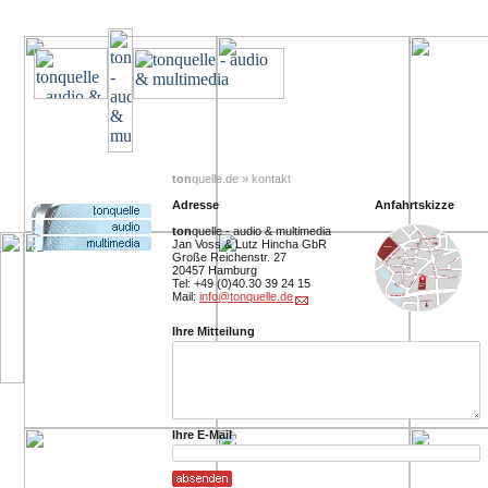
ton
quelle.de » kontakt
Adresse
Anfahrtskizze
ton
quelle - audio & multimedia
Jan Voss & Lutz Hincha GbR
Große Reichenstr. 27
20457 Hamburg
Tel: +49 (0)40.30 39 24 15
Mail:
info@tonquelle.de
Ihre Mitteilung
Ihre E-Mail