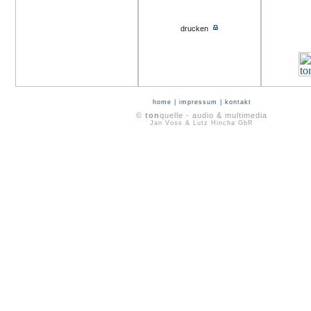
drucken
home
|
impressum
|
kontakt
©
ton
quelle - audio & multimedia
Jan Voss & Lutz Hincha GbR