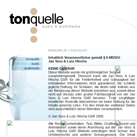
ton
quelle.de » impressum
Inhaltlich Verantwortlicher gemäß § 6 MDStV:
Jan Voss & Lutz Hincha
KEINE GEWÄHR
Diese Website wurde mit größtmöglicher Sorgfalt
zusammengestellt. Dennoch kann die Jan Voss & Lutz
Hincha GbR für die Fehlerfreiheit und Genauigkeit der
enthaltenen Informationen nicht garantieren. Sie schließt
jegliche Haftung für Schäden, die direkt oder indirekt aus
der Benutzung dieser Website entstehen aus, soweit diese
nicht auf Vorsatz oder grober Fahrlässigkeit von der Jan
Voss & Lutz Hincha GbR beruhen. Trotz sorgfältiger
inhaltlicher Kontrolle übernehmen wir keine Haftung für die
Inhalte externer Links. Für den Inhalt der verlinkten Seiten
sind ausschließlich deren Betreiber verantwortlich.
© Jan Voss & Lutz Hincha GbR 2006
Alle Rechte vorbehalten. Text, Bilder, Grafiken, Sound und
Animationen sowie deren Anordnung auf der Jan Voss &
Lutz Hincha GbR Website unterliegen dem Schutz des
Urheberrechts und anderer Schutzgesetze. Der Inhalt