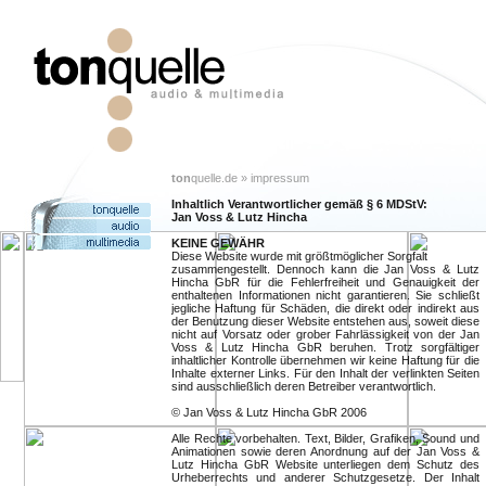
ton
quelle.de » impressum
Inhaltlich Verantwortlicher gemäß § 6 MDStV:
Jan Voss & Lutz Hincha
KEINE GEWÄHR
Diese Website wurde mit größtmöglicher Sorgfalt
zusammengestellt. Dennoch kann die Jan Voss & Lutz
Hincha GbR für die Fehlerfreiheit und Genauigkeit der
enthaltenen Informationen nicht garantieren. Sie schließt
jegliche Haftung für Schäden, die direkt oder indirekt aus
der Benutzung dieser Website entstehen aus, soweit diese
nicht auf Vorsatz oder grober Fahrlässigkeit von der Jan
Voss & Lutz Hincha GbR beruhen. Trotz sorgfältiger
inhaltlicher Kontrolle übernehmen wir keine Haftung für die
Inhalte externer Links. Für den Inhalt der verlinkten Seiten
sind ausschließlich deren Betreiber verantwortlich.
© Jan Voss & Lutz Hincha GbR 2006
Alle Rechte vorbehalten. Text, Bilder, Grafiken, Sound und
Animationen sowie deren Anordnung auf der Jan Voss &
Lutz Hincha GbR Website unterliegen dem Schutz des
Urheberrechts und anderer Schutzgesetze. Der Inhalt