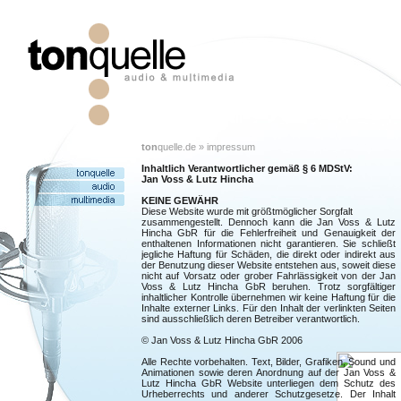
ton
quelle.de » impressum
Inhaltlich Verantwortlicher gemäß § 6 MDStV:
Jan Voss & Lutz Hincha
KEINE GEWÄHR
Diese Website wurde mit größtmöglicher Sorgfalt
zusammengestellt. Dennoch kann die Jan Voss & Lutz
Hincha GbR für die Fehlerfreiheit und Genauigkeit der
enthaltenen Informationen nicht garantieren. Sie schließt
jegliche Haftung für Schäden, die direkt oder indirekt aus
der Benutzung dieser Website entstehen aus, soweit diese
nicht auf Vorsatz oder grober Fahrlässigkeit von der Jan
Voss & Lutz Hincha GbR beruhen. Trotz sorgfältiger
inhaltlicher Kontrolle übernehmen wir keine Haftung für die
Inhalte externer Links. Für den Inhalt der verlinkten Seiten
sind ausschließlich deren Betreiber verantwortlich.
© Jan Voss & Lutz Hincha GbR 2006
Alle Rechte vorbehalten. Text, Bilder, Grafiken, Sound und
Animationen sowie deren Anordnung auf der Jan Voss &
Lutz Hincha GbR Website unterliegen dem Schutz des
Urheberrechts und anderer Schutzgesetze. Der Inhalt