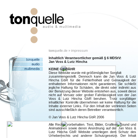
ton
quelle.de » impressum
Inhaltlich Verantwortlicher gemäß § 6 MDStV:
Jan Voss & Lutz Hincha
KEINE GEWÄHR
Diese Website wurde mit größtmöglicher Sorgfalt
zusammengestellt. Dennoch kann die Jan Voss & Lutz
Hincha GbR für die Fehlerfreiheit und Genauigkeit der
enthaltenen Informationen nicht garantieren. Sie schließt
jegliche Haftung für Schäden, die direkt oder indirekt aus
der Benutzung dieser Website entstehen aus, soweit diese
nicht auf Vorsatz oder grober Fahrlässigkeit von der Jan
Voss & Lutz Hincha GbR beruhen. Trotz sorgfältiger
inhaltlicher Kontrolle übernehmen wir keine Haftung für die
Inhalte externer Links. Für den Inhalt der verlinkten Seiten
sind ausschließlich deren Betreiber verantwortlich.
© Jan Voss & Lutz Hincha GbR 2006
Alle Rechte vorbehalten. Text, Bilder, Grafiken, Sound und
Animationen sowie deren Anordnung auf der Jan Voss &
Lutz Hincha GbR Website unterliegen dem Schutz des
Urheberrechts und anderer Schutzgesetze. Der Inhalt