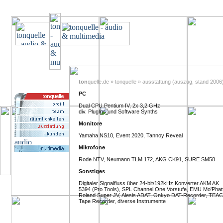
ton
quelle.de » tonquelle » ausstattung (auszug, stand 2006
PC
Dual CPU Pentium IV, 2x 3,2 GHz
div. PlugIns und Software Synths
Monitore
Yamaha NS10, Event 2020, Tannoy Reveal
Mikrofone
Rode NTV, Neumann TLM 172, AKG CK91, SURE SM58
Sonstiges
Digitaler Signalfluss über 24-bit/192kHz Konverter AKM AK
5394 (Pro Tools), SPL Channel One Vorstufe, EMU Mo'Phatt
Roland Super JV, Alesis ADAT, Onkyo DAT-Recorder, TEAC
Tape Recorder, diverse Instrumente