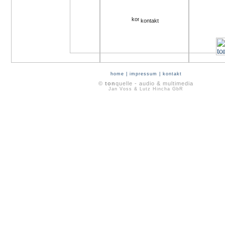
kontakt
home
|
impressum
|
kontakt
©
ton
quelle - audio & multimedia
Jan Voss & Lutz Hincha GbR