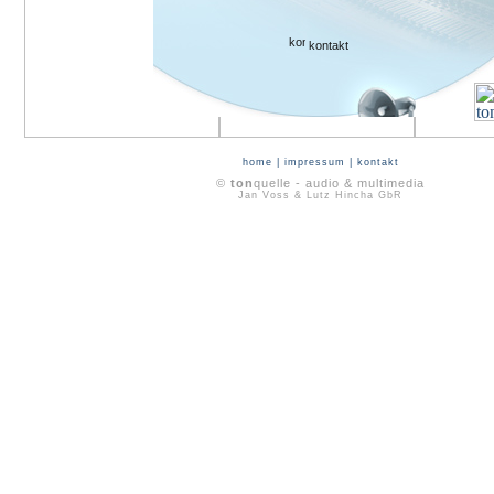
kontakt
home
|
impressum
|
kontakt
©
ton
quelle - audio & multimedia
Jan Voss & Lutz Hincha GbR