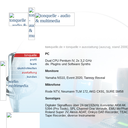
ton
quelle.de » tonquelle » ausstattung (auszug, stand 2006
PC
Dual CPU Pentium IV, 2x 3,2 GHz
div. PlugIns und Software Synths
Monitore
Yamaha NS10, Event 2020, Tannoy Reveal
Mikrofone
Rode NTV, Neumann TLM 172, AKG CK91, SURE SM58
Sonstiges
Digitaler Signalfluss über 24-bit/192kHz Konverter AKM AK
5394 (Pro Tools), SPL Channel One Vorstufe, EMU Mo'Phatt
Roland Super JV, Alesis ADAT, Onkyo DAT-Recorder, TEAC
Tape Recorder, diverse Instrumente